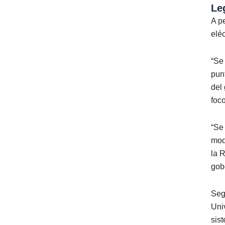
Le
A p
elé
“Se
pun
del
foc
“Se
mod
la 
gob
Seg
Uni
sis