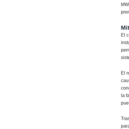
MW 
pro
Mi
El 
ins
per
sis
El 
cau
con
la 
pue
Tra
par