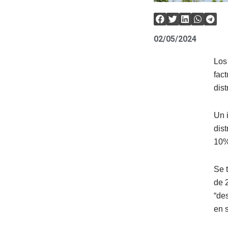
02/05/2024
Los
fac
dis
Un 
dist
10%
Se t
de 
“de
en 