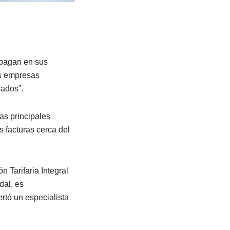
s pagan en sus
as empresas
gados”.
as principales
s facturas cerca del
n Tarifaria Integral
dal, es
ertó un especialista