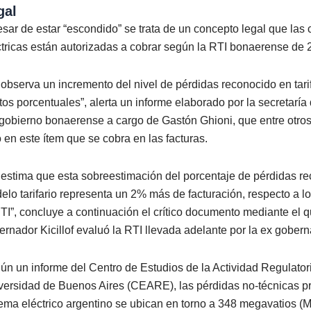
gal
esar de estar “escondido” se trata de un concepto legal que las
ctricas están autorizadas a cobrar según la RTI bonaerense de 
 observa un incremento del nivel de pérdidas reconocido en tarif
tos porcentuales”, alerta un informe elaborado por la secretaría
 gobierno bonaerense a cargo de Gastón Ghioni, que entre otro
o en este ítem que se cobra en las facturas.
 estima que esta sobreestimación del porcentaje de pérdidas re
elo tarifario representa un 2% más de facturación, respecto a lo
RTI”, concluye a continuación el crítico documento mediante el q
ernador Kicillof evaluó la RTI llevada adelante por la ex gobern
ún un informe del Centro de Estudios de la Actividad Regulatori
versidad de Buenos Aires (CEARE), las pérdidas no-técnicas p
tema eléctrico argentino se ubican en torno a 348 megavatios 