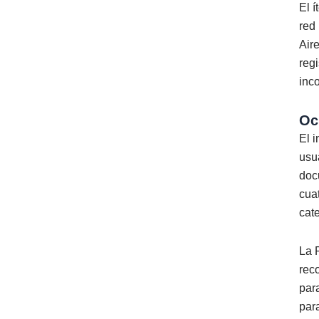
El 
red
Air
reg
inc
Oc
El 
usu
doc
cua
cate
La R
rec
par
par