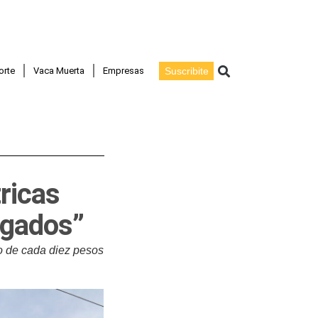
Buscar
orte
Vaca Muerta
Empresas
Suscribite
tricas
lgados”
no de cada diez pesos