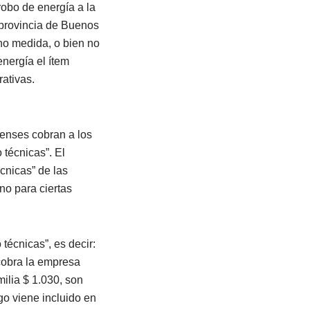
robo de energía a la
 provincia de Buenos
 no medida, o bien no
nergía el ítem
rativas.
renses cobran a los
 técnicas”. El
cnicas” de las
no para ciertas
 técnicas”, es decir:
 cobra la empresa
ilia $ 1.030, son
go viene incluido en