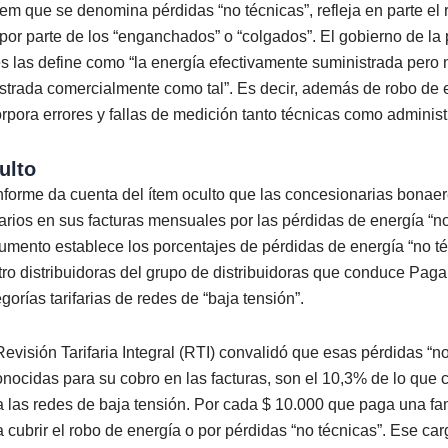
ítem que se denomina pérdidas “no técnicas”, refleja en parte el 
 por parte de los “enganchados” o “colgados”. El gobierno de la
es las define como “la energía efectivamente suministrada pero
istrada comercialmente como tal”. Es decir, además de robo de e
orpora errores y fallas de medición tanto técnicas como administ
ulto
informe da cuenta del ítem oculto que las concesionarias bonae
arios en sus facturas mensuales por las pérdidas de energía “no
umento establece los porcentajes de pérdidas de energía “no té
tro distribuidoras del grupo de distribuidoras que conduce Paga
gorías tarifarias de redes de “baja tensión”.
evisión Tarifaria Integral (RTI) convalidó que esas pérdidas “no
onocidas para su cobro en las facturas, son el 10,3% de lo que
a las redes de baja tensión. Por cada $ 10.000 que paga una fam
a cubrir el robo de energía o por pérdidas “no técnicas”. Ese car