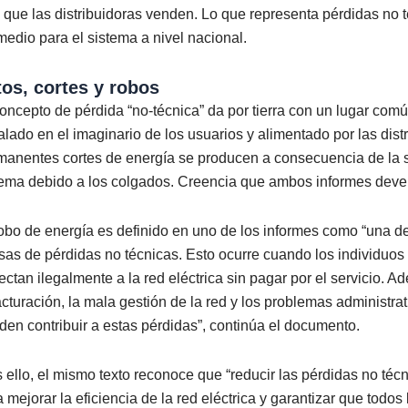
que las distribuidoras venden. Lo que representa pérdidas no 
medio para el sistema a nivel nacional.
tos, cortes y robos
concepto de pérdida “no-técnica” da por tierra con un lugar co
talado en el imaginario de los usuarios y alimentado por las dist
manentes cortes de energía se producen a consecuencia de la 
tema debido a los colgados. Creencia que ambos informes deve
robo de energía es definido en uno de los informes como “una de
sas de pérdidas no técnicas. Esto ocurre cuando los individuos
ectan ilegalmente a la red eléctrica sin pagar por el servicio. A
facturación, la mala gestión de la red y los problemas administra
den contribuir a estas pérdidas”, continúa el documento.
s ello, el mismo texto reconoce que “reducir las pérdidas no téc
a mejorar la eficiencia de la red eléctrica y garantizar que todo