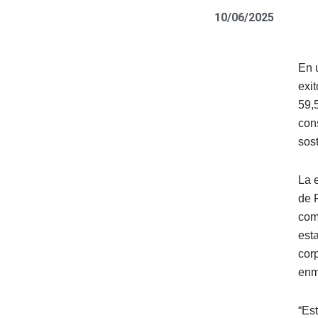
10/06/2025
En 
exi
59,
cons
sos
La e
de 
com
est
cor
enm
“Es