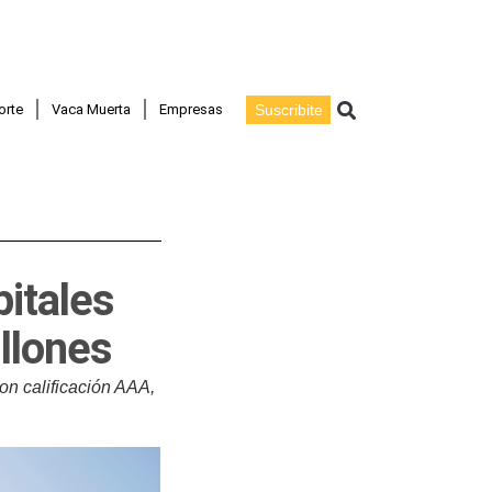
Buscar
orte
Vaca Muerta
Empresas
Suscribite
itales
llones
n calificación AAA,