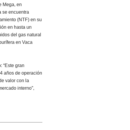
de Mega, en
a se encuentra
namiento (NTF) en su
ión en hasta un
uidos del gas natural
burífera en Vaca
: “Este gran
24 años de operación
e valor con la
mercado interno”,