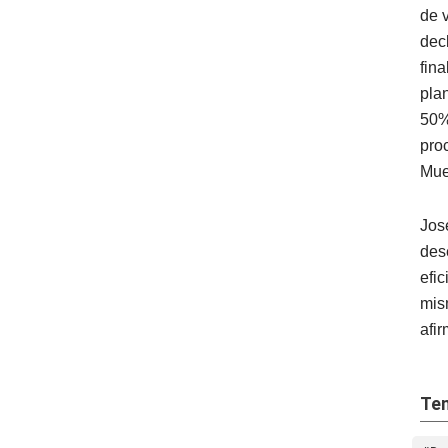
de 
dec
fin
pla
50%
pro
Mue
Jos
des
efi
mis
afi
Tem