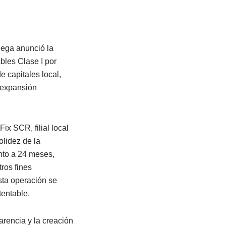
Mega anunció la
bles Clase I por
e capitales local,
e expansión
ix SCR, filial local
olidez de la
ento a 24 meses,
tros fines
sta operación se
tentable.
arencia y la creación