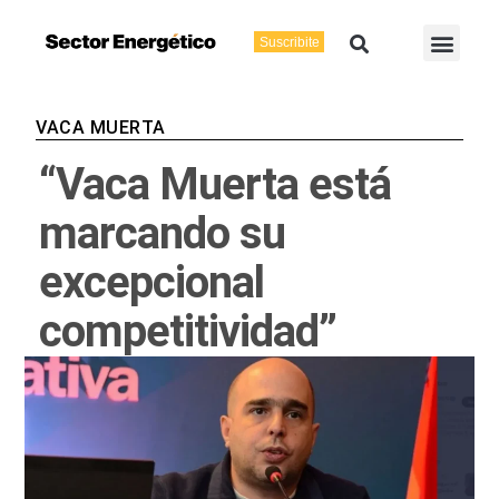
Ir
Buscar
Men
al
Suscribite
Energía Eléctric
Vaca Muerta
contenido
VACA MUERTA
“Vaca Muerta está
marcando su
excepcional
competitividad”