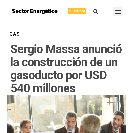
Ir
Buscar
Men
al
Suscribite
Energía Eléctric
Vaca Muerta
contenido
GAS
Sergio Massa anunció
la construcción de un
gasoducto por USD
540 millones