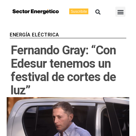
Ir
Buscar
Men
al
Suscribite
Energía Eléctric
Vaca Muerta
contenido
ENERGÍA ELÉCTRICA
Fernando Gray: “Con
Edesur tenemos un
festival de cortes de
luz”