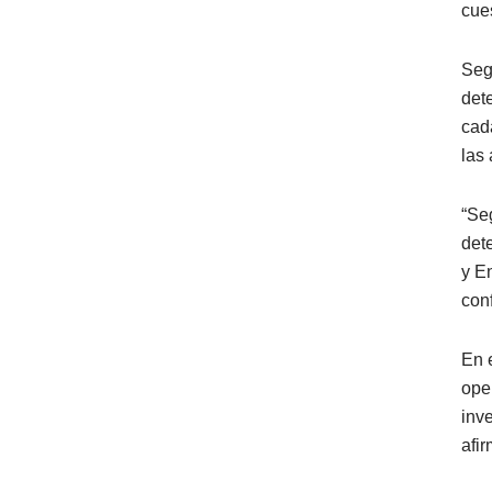
cue
Seg
dete
cad
las
“Se
det
y E
con
En 
ope
inve
afir