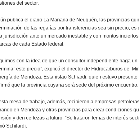
stiones del sector.
ún publica el diario La Mañana de Neuquén, las provincias qui
rminación de las regalías por transferencias sea sin precio, es d
a jurisdicción ante un mercado inestable y con montos inciertos
 arcas de cada Estado federal.
guimos con la idea de que un consultor independiente haga un 
erminar este precio”, explicó el director de Hidrocarburos del M
nergía de Mendoza, Estanislao Schiardi, quien estuvo presente 
firmó que la provincia cuyana será sede del próximo encuentro.
esta mesa de trabajo, además, recibieron a empresas petrolera
rando en Mendoza y otras provincias para crear condiciones qu
rsión y den certezas a futuro. “Se trataron temas de interés secto
mó Schilardi.