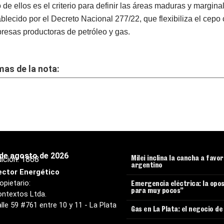
 de ellos es el criterio para definir las áreas maduras y margina
ablecido por el Decreto Nacional 277/22, que flexibiliza el cepo
resas productoras de petróleo y gas.
as de la nota:
 de agosto de 2026
ición:
1868
Milei inclina la cancha a favo
argentino
ector Energético
opietario:
Emergencia eléctrica: la opos
para muy pocos”
ntextos Ltda.
lle 59 #761 entre 10 y 11 - La Plata
Gas en La Plata: el negocio d