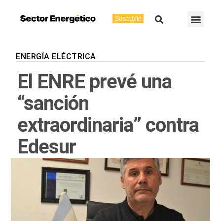
Ir
Buscar
Men
al
Suscribite
Energía Eléctric
Vaca Muerta
contenido
ENERGÍA ELÉCTRICA
El ENRE prevé una
“sanción
extraordinaria” contra
Edesur