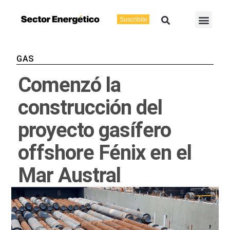
Ir
Buscar
Men
al
Suscribite
Energía Eléctric
Vaca Muerta
contenido
GAS
Comenzó la
construcción del
proyecto gasífero
offshore Fénix en el
Mar Austral