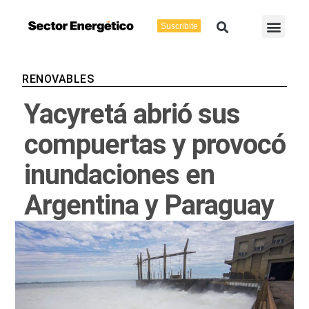
Ir
Buscar
Men
al
Suscribite
Energía Eléctric
Vaca Muerta
contenido
RENOVABLES
Yacyretá abrió sus
compuertas y provocó
inundaciones en
Argentina y Paraguay