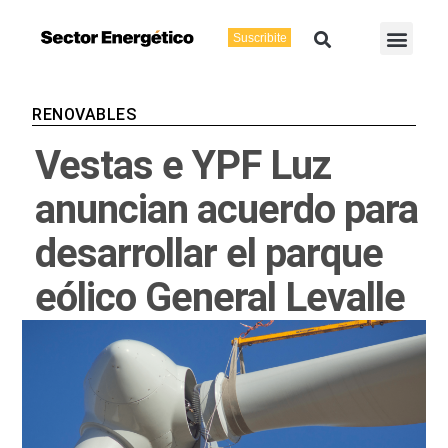
Ir
Buscar
Men
al
Suscribite
Energía Eléctric
Vaca Muerta
contenido
RENOVABLES
Vestas e YPF Luz
anuncian acuerdo para
desarrollar el parque
eólico General Levalle