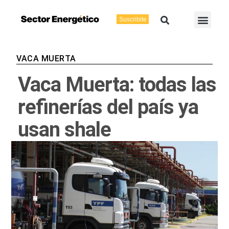
Ir
Buscar
Men
al
Suscribite
Energía Eléctric
Vaca Muerta
contenido
VACA MUERTA
Vaca Muerta: todas las
refinerías del país ya
usan shale