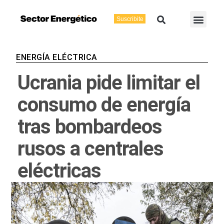
Ir
Buscar
Men
al
Suscribite
Energía Eléctric
Vaca Muerta
contenido
ENERGÍA ELÉCTRICA
Ucrania pide limitar el
consumo de energía
tras bombardeos
rusos a centrales
eléctricas