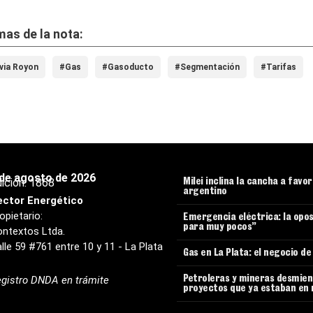
as de la nota:
via Royon
#Gas
#Gasoducto
#Segmentación
#Tarifas
 de agosto de 2026
ición:
1868
Milei inclina la cancha a favo
argentino
ector Energético
opietario:
Emergencia eléctrica: la opos
para muy pocos”
ntextos Ltda.
lle 59 #761 entre 10 y 11 - La Plata
Gas en La Plata: el negocio d
gistro DNDA en trámite
Petroleras y mineras desmient
proyectos que ya estaban en