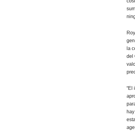
cos
sum
nin
Roy
gen
la 
del
valo
pre
“El
apr
par
hay
est
age