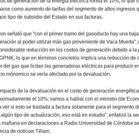
tos de generación de la energía eléctrica ronda el 10%, lo que s
arse como aumento de tarifas del segmento de altos ingresos 
gún tipo de subsidio del Estado en sus facturas.
on señaló que “con el primer tramo del gasoducto hay una baja 
eración al poder utilizar más gas proveniente de Vaca Muerta”.
considerable reducción en los costos de generación debido a l
 GPNK, lo que en términos concretos implica una reducción de c
r del gas que licitan las generadoras eléctricas para producir en
cio mónomico se vería afectado por la devaluación.
 impacto de la devaluación en el costo de generación energética
oximadamente el 10%; vamos a hablar con el ministro (de Eco
a ver si esto se traslada a factura solamente para el segmento d
 algún tipo de actualización, eso está en estudio”, enfatizó la s
a mañana en declaraciones a Radio Universidad de Córdoba se
ncia de noticias Télam.