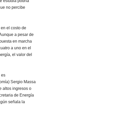
e estudia podría
que no percibe
en el costo de
 Aunque a pesar de
a puesta en marcha
uatro a uno en el
ergía, el valor del
 es
nomía) Sergio Massa
e altos ingresos o
ecretaria de Energía
gún señala la