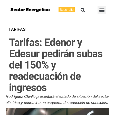
Ir
Buscar
Men
al
Suscribite
Energía Eléctric
Vaca Muerta
contenido
TARIFAS
Tarifas: Edenor y
Edesur pedirán subas
del 150% y
readecuación de
ingresos
Rodríguez Chirillo presentará el estado de situación del sector
eléctrico y podría ir a un esquema de reducción de subsidios.