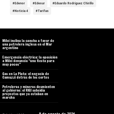
#Edenor
#Edesur
#Eduardo Rodríguez Chirillo
#Noticia 4
#Tarifas
Milei inclina la cancha a favor de
una petrolera inglesa en el Mar
argentino
Emergencia eléctrica: la oposición
a Milei denuncia “una fiesta para
muy pocos”
Gas en La Plata: el negocio de
Camuzzi detrás de los cortes
Petroleras y mineras desmienten
al gobierno: el RIGI subsidia
proyectos que ya estaban en
marcha
8 de agosto de 2026