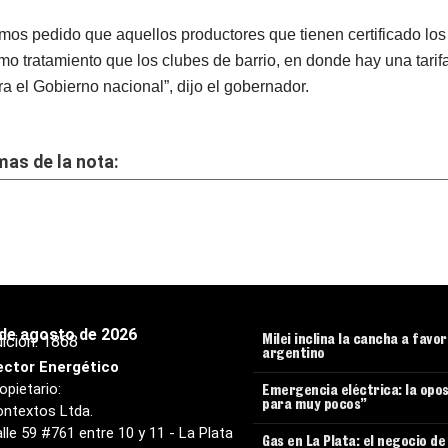
mos pedido que aquellos productores que tienen certificado los
mo tratamiento que los clubes de barrio, en donde hay una tarif
ra el Gobierno nacional”, dijo el gobernador.
as de la nota:
 de agosto de 2026
ición:
1868
Milei inclina la cancha a favo
argentino
ector Energético
opietario:
Emergencia eléctrica: la opos
para muy pocos”
ntextos Ltda.
lle 59 #761 entre 10 y 11 - La Plata
Gas en La Plata: el negocio d