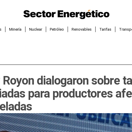
s
Minería
Nuclear
Petróleo
Renovables
Tarifas
Transp
 Royon dialogaron sobre ta
iadas para productores af
heladas