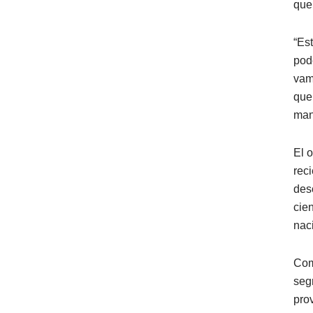
que
“Es
pod
vam
que
man
El 
rec
des
cien
nac
Com
seg
prov