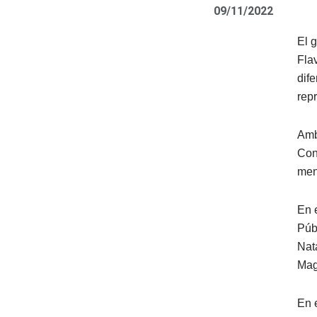
09/11/2022
El 
Fla
dif
rep
Amb
Con
men
En 
Púb
Nat
Mag
En 