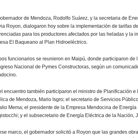
gobernador de Mendoza, Rodolfo Suárez, y la secretaria de Ener
via Royon, dialogaron hoy sobre la implementación de tarifas de
erenciadas para los productores afectados por las heladas y la i
resa El Baqueano al Plan Hidroeléctrico.
os funcionarios se reunieron en Maipú, donde participaron de l
greso Nacional de Pymes Constructoras, según un comunicado
docino.
el encuentro también participaron el ministro de Planificación e 
lica de Mendoza, Mario Isgro; el secretario de Servicios Público
alio Mema; el presidente de la Empresa Mendocina de Energí
istocchi; y el subsecretario de Energía Eléctrica de la Nación, 
ese marco, el gobernador solicitó a Royon que las grandes obra