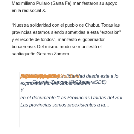
Maximiliano Pullaro (Santa Fe) manifestaron su apoyo
en la red social X.
“Nuestra solidaridad con el pueblo de Chubut. Todas las
provincias estamos siendo sometidas a esta “extorsión”
y el recorte de fondos”, manifestó el gobernador
bonaerense. Del mismo modo se manifestó el
santiagueño Gerardo Zamora.
Mi total adhesión y solidaridad desde este
#NorteArgentino
@NachoTorresCH
@ZiliottoSergio
@gustavomelella
@Rolo_Figueroa
@ClaudioVidalSer
@Weretilneck
pic.twitter.com/l7xeXsUDuA
February 23, 2024
a lo
— Gerardo Zamora (@GZamoraSDE)
expresado por los Gobernadores
Y
en el documento “Las Provincias Unidas del Sur”
Las provincias somos preexistentes a la…