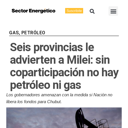
Ir
Buscar
Men
al
Suscribite
Energía Eléctric
Vaca Muerta
contenido
GAS
,
PETRÓLEO
Seis provincias le
advierten a Milei: sin
coparticipación no hay
petróleo ni gas
Los gobernadores amenazan con la medida si Nación no
libera los fondos para Chubut.