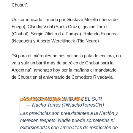
Chubut”.
Un comunicado firmado por Gustavo Melella (Tierra del
Fuego), Claudio Vidal (Santa Cruz), Ignacio Torres
(Chubut), Sergio Ziliotto (La Pampa), Rolando Figueroa
(Neuquén) y Alberto Wereltilneck (Rio Negro)
“Si para el miércoles no nos quitan la pata de encima, no
va a salir un barril más de petróleo de Chubut para la
Argentina”, amenazó hoy por la mañana el mandatario
de Chubut en el aniversario de Comodoro Rivadavia.
LAS PROVINCIAS UNIDAS DEL SUR
pic.twitter.com/Qq2mJcW3W8
February 23, 2024
— Nacho Torres (@NachoTorresCH)
Las provincias son preexistentes a la Nación y
merecen respeto. Nadie puede someterlas ni
extorsionarlas con amenazas de restricción de