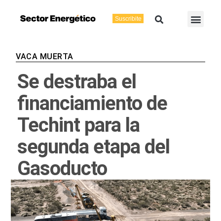
Ir
Buscar
Men
al
Suscribite
Energía Eléctric
Vaca Muerta
contenido
VACA MUERTA
Se destraba el
financiamiento de
Techint para la
segunda etapa del
Gasoducto