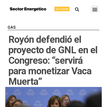
Ir
Buscar
Men
al
Suscribite
Energía Eléctric
Vaca Muerta
contenido
GAS
Royón defendió el
proyecto de GNL en el
Congreso: “servirá
para monetizar Vaca
Muerta”