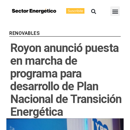
Ir
Buscar
Men
al
Suscribite
Energía Eléctric
Vaca Muerta
contenido
RENOVABLES
Royon anunció puesta
en marcha de
programa para
desarrollo de Plan
Nacional de Transición
Energética