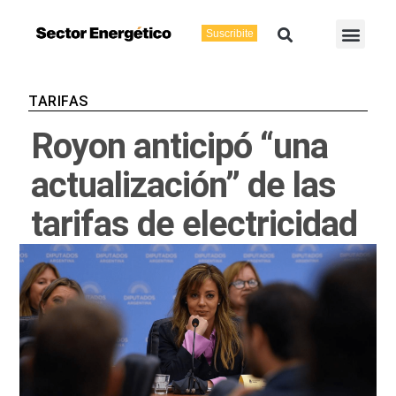
Ir
Buscar
Men
al
Suscribite
Energía Eléctric
Vaca Muerta
contenido
TARIFAS
Royon anticipó “una
actualización” de las
tarifas de electricidad