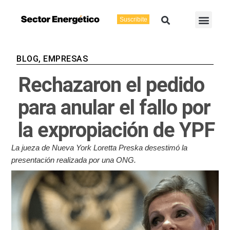
Ir
Buscar
Men
al
Suscribite
Energía Eléctric
Vaca Muerta
contenido
BLOG
,
EMPRESAS
Rechazaron el pedido
para anular el fallo por
la expropiación de YPF
La jueza de Nueva York Loretta Preska desestimó la
presentación realizada por una ONG.