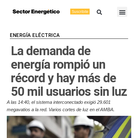
Ir
Buscar
Men
al
Suscribite
Energía Eléctric
Vaca Muerta
contenido
ENERGÍA ELÉCTRICA
La demanda de
energía rompió un
récord y hay más de
50 mil usuarios sin luz
A las 14:40, el sistema interconectado exigió 29.601
megavatios a la red. Varios cortes de luz en el AMBA.