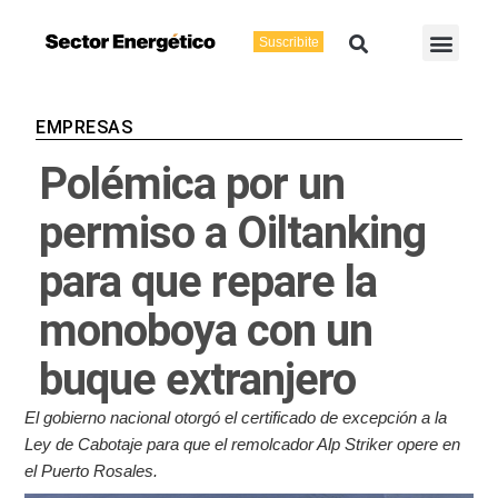
Ir
Buscar
Men
al
Suscribite
Energía Eléctric
Vaca Muerta
contenido
EMPRESAS
Polémica por un
permiso a Oiltanking
para que repare la
monoboya con un
buque extranjero
El gobierno nacional otorgó el certificado de excepción a la
Ley de Cabotaje para que el remolcador Alp Striker opere en
el Puerto Rosales.