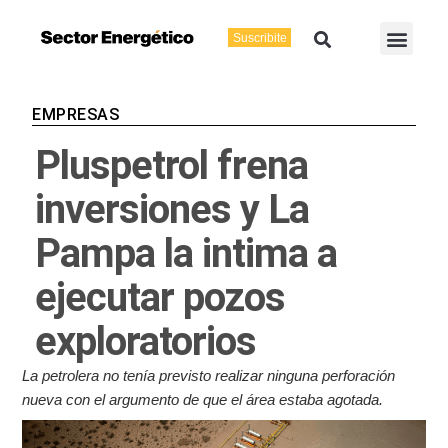
Ir
Buscar
Men
al
Suscribite
Energía Eléctric
Vaca Muerta
contenido
EMPRESAS
Pluspetrol frena
inversiones y La
Pampa la intima a
ejecutar pozos
exploratorios
La petrolera no tenía previsto realizar ninguna perforación
nueva con el argumento de que el área estaba agotada.