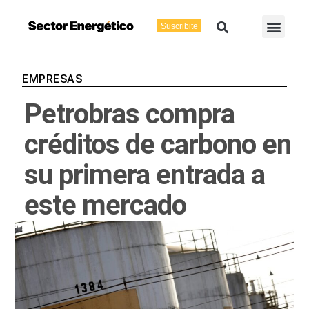
Ir
Buscar
Men
al
Suscribite
Energía Eléctric
Vaca Muerta
contenido
EMPRESAS
Petrobras compra
créditos de carbono en
su primera entrada a
este mercado