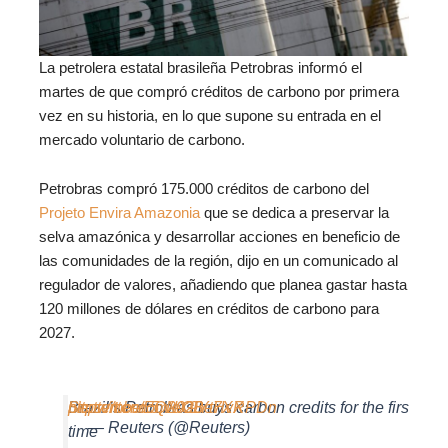
La petrolera estatal brasileña Petrobras informó el
martes de que compró créditos de carbono por primera
vez en su historia, en lo que supone su entrada en el
mercado voluntario de carbono.
Petrobras compró 175.000 créditos de carbono del
Projeto Envira Amazonia
que se dedica a preservar la
selva amazónica y desarrollar acciones en beneficio de
las comunidades de la región, dijo en un comunicado al
regulador de valores, añadiendo que planea gastar hasta
120 millones de dólares en créditos de carbono para
2027.
Brazil’s Petrobras buys carbon credits for the first
https://t.co/EQNX9Yt7XX
pic.twitter.com/eGBeHvRPDn
September 5, 2023
— Reuters (@Reuters)
time