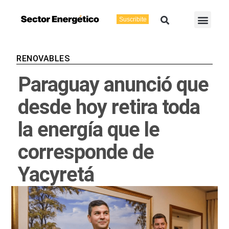
Ir
Buscar
Men
al
Suscribite
Energía Eléctric
Vaca Muerta
contenido
RENOVABLES
Paraguay anunció que
desde hoy retira toda
la energía que le
corresponde de
Yacyretá