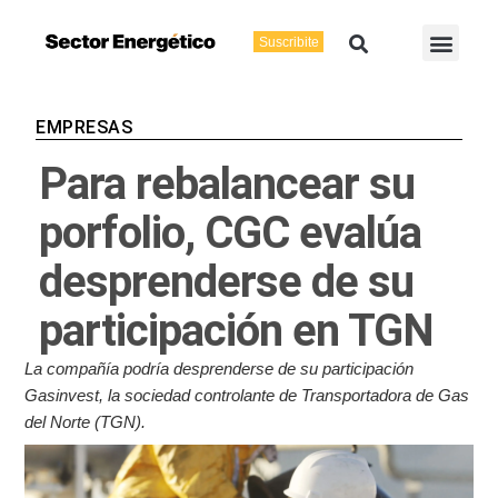
Ir
Buscar
Men
al
Suscribite
Energía Eléctric
Vaca Muerta
contenido
EMPRESAS
Para rebalancear su
porfolio, CGC evalúa
desprenderse de su
participación en TGN
La compañía podría desprenderse de su participación
Gasinvest, la sociedad controlante de Transportadora de Gas
del Norte (TGN).