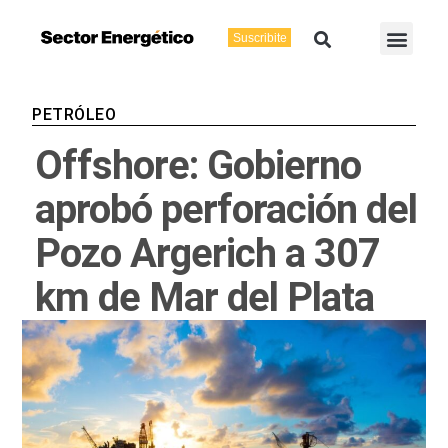
Ir
Buscar
Men
al
Suscribite
Energía Eléctric
Vaca Muerta
contenido
PETRÓLEO
Offshore: Gobierno
aprobó perforación del
Pozo Argerich a 307
km de Mar del Plata