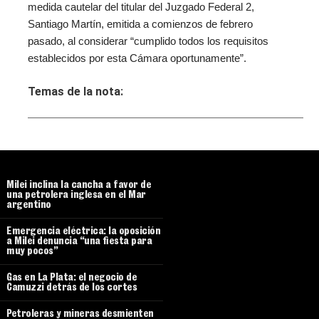
medida cautelar del titular del Juzgado Federal 2,
Santiago Martín, emitida a comienzos de febrero
pasado, al considerar “cumplido todos los requisitos
establecidos por esta Cámara oportunamente”.
Temas de la nota:
Milei inclina la cancha a favor de
una petrolera inglesa en el Mar
argentino
Emergencia eléctrica: la oposición
a Milei denuncia “una fiesta para
muy pocos”
Gas en La Plata: el negocio de
Camuzzi detrás de los cortes
Petroleras y mineras desmienten