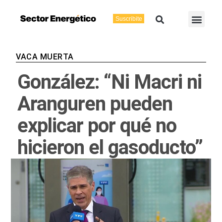
Ir
Buscar
Men
al
Suscribite
Energía Eléctric
Vaca Muerta
contenido
VACA MUERTA
González: “Ni Macri ni
Aranguren pueden
explicar por qué no
hicieron el gasoducto”