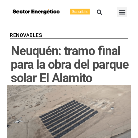
Ir
Buscar
Men
al
Suscribite
Energía Eléctric
Vaca Muerta
contenido
RENOVABLES
Neuquén: tramo final
para la obra del parque
solar El Alamito