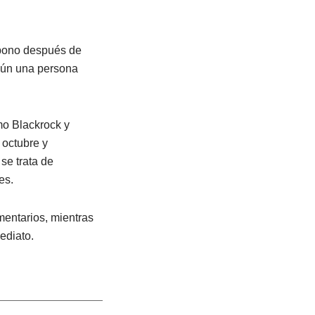
 bono después de
egún una persona
mo Blackrock y
octubre y
se trata de
es.
mentarios, mientras
ediato.