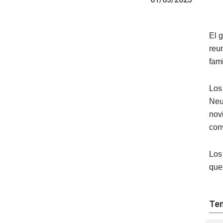
El 
reu
fam
Los
Neu
nov
con
Los
que
Tem