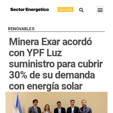
Ir
Buscar
Men
al
Suscribite
Energía Eléctric
Vaca Muerta
contenido
RENOVABLES
Minera Exar acordó
con YPF Luz
suministro para cubrir
30% de su demanda
con energía solar