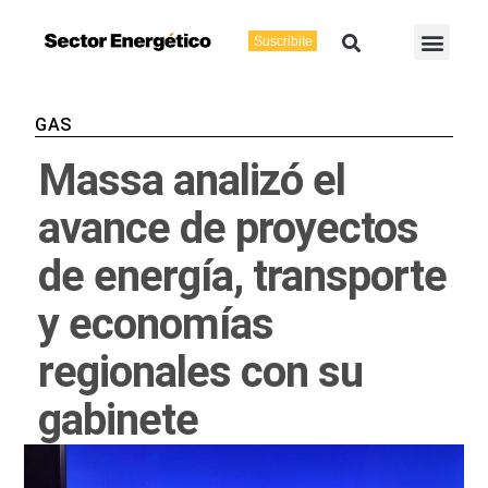
Ir
Buscar
Men
al
Suscribite
Energía Eléctric
Vaca Muerta
contenido
GAS
Massa analizó el
avance de proyectos
de energía, transporte
y economías
regionales con su
gabinete