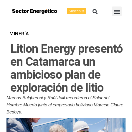
Ir
Buscar
Men
al
Suscribite
Energía Eléctric
Vaca Muerta
contenido
MINERÍA
Lition Energy presentó
en Catamarca un
ambicioso plan de
exploración de litio
Marcos Bulgheroni y Raúl Jalil recorrieron el Salar del
Hombre Muerto junto al empresario boliviano Marcelo Claure
Bedoya.