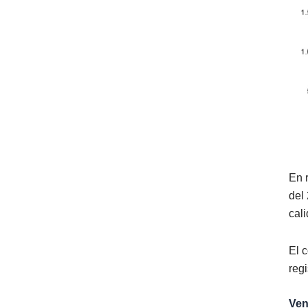
En 
del
cal
El 
regi
Ven