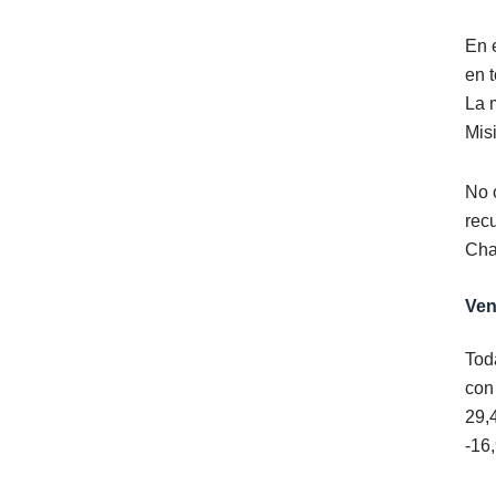
En 
en 
La 
Misi
No 
rec
Cha
Ven
Tod
con
29,
‑16