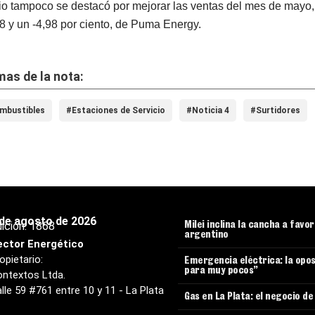
io tampoco se destacó por mejorar las ventas del mes de mayo, 
28 y un ‑4,98 por ciento, de Puma Energy.
as de la nota:
mbustibles
#Estaciones de Servicio
#Noticia 4
#Surtidores
 de agosto de 2026
ición:
1868
Milei inclina la cancha a favo
argentino
ector Energético
opietario:
Emergencia eléctrica: la opos
para muy pocos”
ntextos Ltda.
lle 59 #761 entre 10 y 11 - La Plata
Gas en La Plata: el negocio d