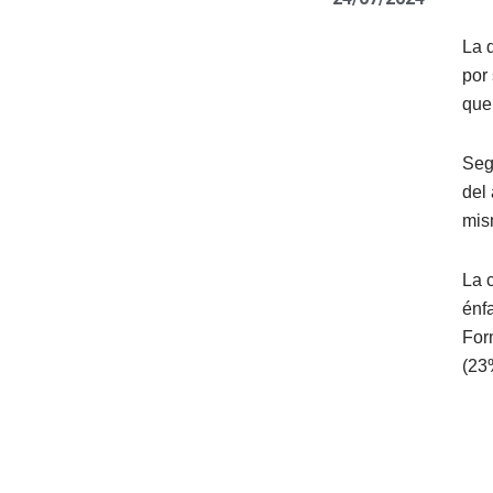
La 
por
que
Seg
del
mis
La 
énf
For
(23