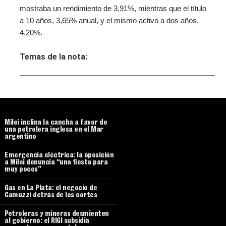
mostraba un rendimiento de 3,91%, mientras que el título
a 10 años, 3,65% anual, y el mismo activo a dos años,
4,20%.
Temas de la nota:
Milei inclina la cancha a favor de
una petrolera inglesa en el Mar
argentino
Emergencia eléctrica: la oposición
a Milei denuncia “una fiesta para
muy pocos”
Gas en La Plata: el negocio de
Camuzzi detrás de los cortes
Petroleras y mineras desmienten
al gobierno: el RIGI subsidia