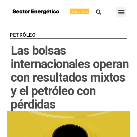
Ir
Buscar
Men
al
Suscribite
Energía Eléctric
Vaca Muerta
contenido
PETRÓLEO
Las bolsas
internacionales operan
con resultados mixtos
y el petróleo con
pérdidas