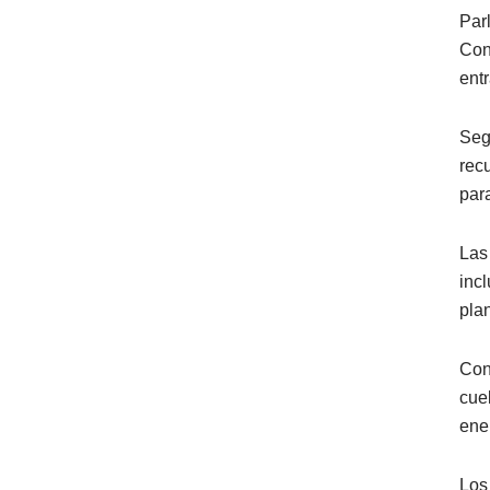
Par
Con
entr
Seg
rec
para
Las
inc
pla
Con
cue
ener
Los