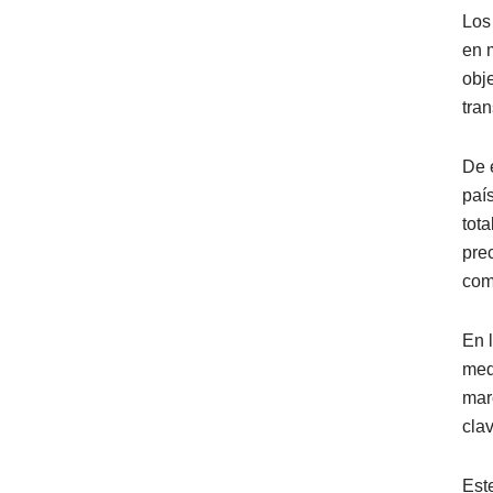
Los
en 
obj
tran
De 
paí
tot
prec
com
En 
med
mar
cla
Est