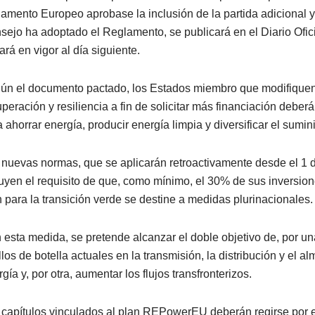
lamento Europeo aprobase la inclusión de la partida adicional y
sejo ha adoptado el Reglamento, se publicará en el Diario Ofici
ará en vigor al día siguiente.
ún el documento pactado, los Estados miembro que modifiquen
uperación y resiliencia a fin de solicitar más financiación deber
 ahorrar energía, producir energía limpia y diversificar el sumin
 nuevas normas, que se aplicarán retroactivamente desde el 1 d
luyen el requisito de que, como mínimo, el 30% de sus inversion
n para la transición verde se destine a medidas plurinacionales.
 esta medida, se pretende alcanzar el doble objetivo de, por una
llos de botella actuales en la transmisión, la distribución y el 
gía y, por otra, aumentar los flujos transfronterizos.
 capítulos vinculados al plan REPowerEU deberán regirse por el