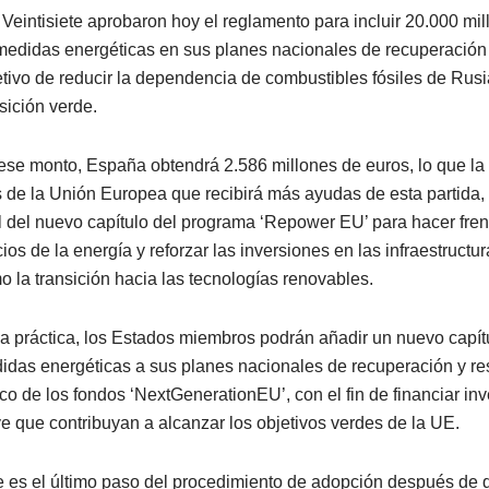
 Veintisiete aprobaron hoy el reglamento para incluir 20.000 mi
medidas energéticas en sus planes nacionales de recuperación y
etivo de reducir la dependencia de combustibles fósiles de Rusia
sición verde.
ese monto, España obtendrá 2.586 millones de euros, lo que la 
s de la Unión Europea que recibirá más ayudas de esta partida,
al del nuevo capítulo del programa ‘Repower EU’ para hacer frent
ios de la energía y reforzar las inversiones en las infraestructur
o la transición hacia las tecnologías renovables.
la práctica, los Estados miembros podrán añadir un nuevo capít
idas energéticas a sus planes nacionales de recuperación y res
co de los fondos ‘NextGenerationEU’, con el fin de financiar in
ve que contribuyan a alcanzar los objetivos verdes de la UE.
e es el último paso del procedimiento de adopción después de q