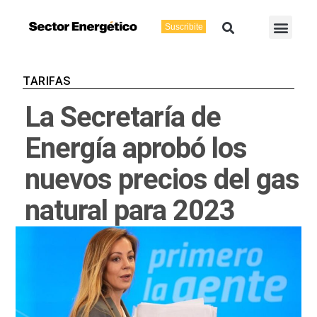
Ir
Buscar
Men
al
Suscribite
Energía Eléctric
Vaca Muerta
contenido
TARIFAS
La Secretaría de
Energía aprobó los
nuevos precios del gas
natural para 2023