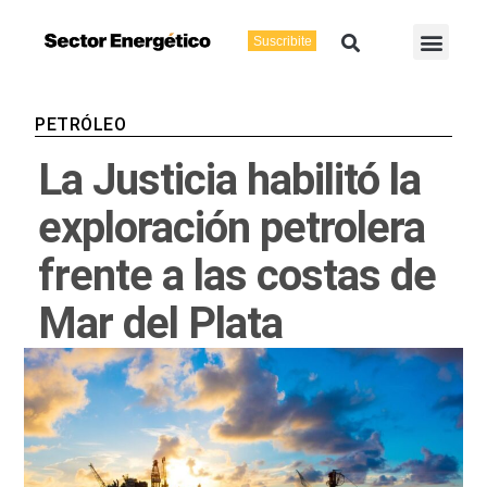
Ir
Buscar
Men
al
Suscribite
Energía Eléctric
Vaca Muerta
contenido
PETRÓLEO
La Justicia habilitó la
exploración petrolera
frente a las costas de
Mar del Plata