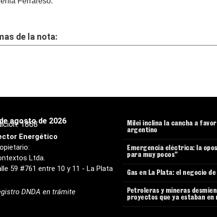
enia Ferrareso.
as de la nota:
 de agosto de 2026
ición:
1868
Milei inclina la cancha a favo
argentino
ector Energético
opietario:
Emergencia eléctrica: la opos
para muy pocos”
ntextos Ltda.
lle 59 #761 entre 10 y 11 - La Plata
Gas en La Plata: el negocio d
gistro DNDA en trámite
Petroleras y mineras desmient
proyectos que ya estaban en