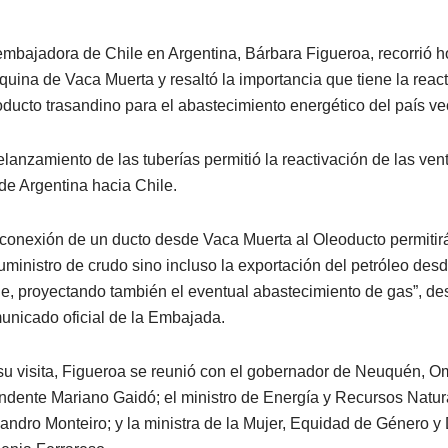
embajadora de Chile en Argentina, Bárbara Figueroa, recorrió h
quina de Vaca Muerta y resaltó la importancia que tiene la react
oducto trasandino para el abastecimiento energético del país ve
relanzamiento de las tuberías permitió la reactivación de las ven
de Argentina hacia Chile.
 conexión de un ducto desde Vaca Muerta al Oleoducto permitirá
suministro de crudo sino incluso la exportación del petróleo des
le, proyectando también el eventual abastecimiento de gas”, de
unicado oficial de la Embajada.
su visita, Figueroa se reunió con el gobernador de Neuquén, Om
endente Mariano Gaidó; el ministro de Energía y Recursos Natura
jandro Monteiro; y la ministra de la Mujer, Equidad de Género y