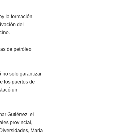
oy la formación
ivación del
cino.
tas de petróleo
 no solo garantizar
de los puertos de
stacó un
ar Gutiérrez; el
les provincial,
 Diversidades, María