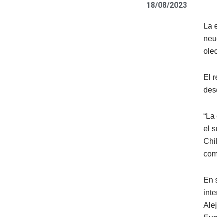
18/08/2023
La 
neu
ole
El 
des
“La
el 
Chi
com
En 
int
Ale