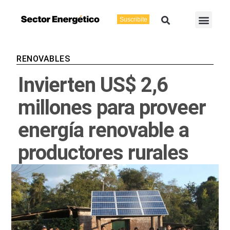
Ir
Buscar
Men
al
Suscribite
Energía Eléctric
Vaca Muerta
contenido
RENOVABLES
Invierten US$ 2,6
millones para proveer
energía renovable a
productores rurales