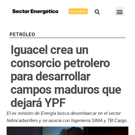
Ir
Buscar
Men
al
Suscribite
Energía Eléctric
Vaca Muerta
contenido
PETRÓLEO
Iguacel crea un
consorcio petrolero
para desarrollar
campos maduros que
dejará YPF
El ex ministro de Energía busca desembarcar en el sector
hidrocarburífero y se asocia con Ingeniería SIMA y TB Cargo.