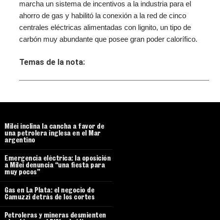
marcha un sistema de incentivos a la industria para el
ahorro de gas y habilitó la conexión a la red de cinco
centrales eléctricas alimentadas con lignito, un tipo de
carbón muy abundante que posee gran poder calorífico.
Temas de la nota:
Milei inclina la cancha a favor de
una petrolera inglesa en el Mar
argentino
Emergencia eléctrica: la oposición
a Milei denuncia “una fiesta para
muy pocos”
Gas en La Plata: el negocio de
Camuzzi detrás de los cortes
Petroleras y mineras desmienten