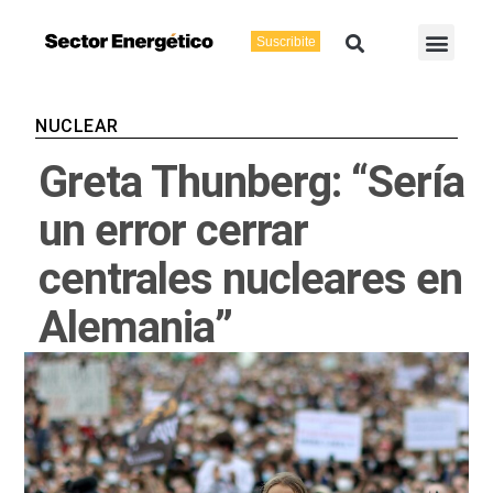
Ir
Buscar
Men
al
Suscribite
Energía Eléctric
Vaca Muerta
contenido
NUCLEAR
Greta Thunberg: “Sería
un error cerrar
centrales nucleares en
Alemania”