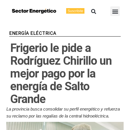
Ir
Buscar
Men
al
Suscribite
Energía Eléctric
Vaca Muerta
contenido
ENERGÍA ELÉCTRICA
Frigerio le pide a
Rodríguez Chirillo un
mejor pago por la
energía de Salto
Grande
La provincia busca consolidar su perfil energético y refuerza
su reclamo por las regalías de la central hidroeléctrica.