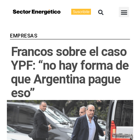
Ir
Buscar
Men
al
Suscribite
Energía Eléctric
Vaca Muerta
contenido
EMPRESAS
Francos sobre el caso
YPF: “no hay forma de
que Argentina pague
eso”