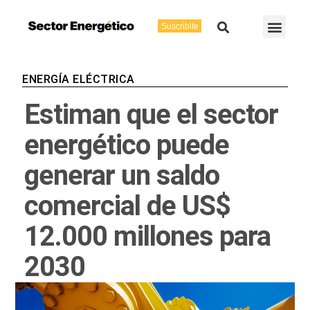
Ir
Buscar
Men
al
Suscribite
Energía Eléctric
Vaca Muerta
contenido
ENERGÍA ELÉCTRICA
Estiman que el sector
energético puede
generar un saldo
comercial de US$
12.000 millones para
2030