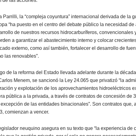
 de las acciones.
 Parrilli, la “compleja coyuntura” internacional derivada de la g
opa “ha puesto en el centro del debate público la necesidad de 
arrollo de nuestros recursos hidrocarburíferos, convencionales
orden a garantizar el abastecimiento interno y colocar creciente
cado externo, como así también, fortalecer el desarrollo de fuent
o las renovables”.
go de la reforma del Estado llevada adelante durante la década
Carlos Menem, se sancionó la Ley 24.065 que privatizó “la admi
ración y explotación de los aprovechamientos hidroeléctricos ex
era pública a la privada, a través de contratos de concesión de 
 excepción de las entidades binacionales”. Son contratos que, a
3, comienzan a vencer.
legislador neuquino asegura en su texto que “la experiencia de 