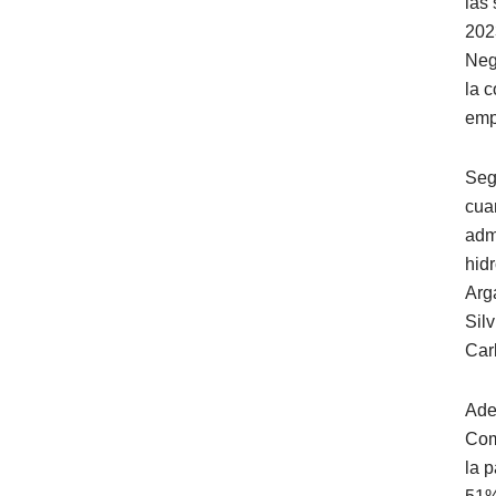
las
202
Neg
la 
emp
Seg
cua
adm
hid
Arg
Sil
Car
Ade
Com
la 