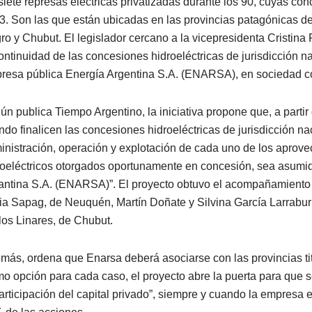
 siete represas eléctricas privatizadas durante los 90, cuyas c
3. Son las que están ubicadas en las provincias patagónicas 
ro y Chubut. El legislador cercano a la vicepresidenta Cristin
continuidad de las concesiones hidroeléctricas de jurisdicción na
resa pública Energía Argentina S.A. (ENARSA), en sociedad co
ún publica Tiempo Argentino, la iniciativa propone que, a partir
ndo finalicen las concesiones hidroeléctricas de jurisdicción nac
inistración, operación y explotación de cada uno de los aprov
roeléctricos otorgados oportunamente en concesión, sea asumi
antina S.A. (ENARSA)”. El proyecto obtuvo el acompañamiento 
via Sapag, de Neuquén, Martín Doñate y Silvina García Larrabur
los Linares, de Chubut.
más, ordena que Enarsa deberá asociarse con las provincias tit
o opción para cada caso, el proyecto abre la puerta para que s
participación del capital privado”, siempre y cuando la empresa 