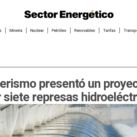
s
Minería
Nuclear
Petróleo
Renovables
Tarifas
Transp
nerismo presentó un proyec
r siete represas hidroeléct