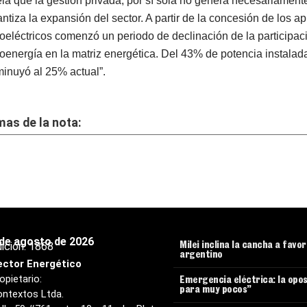
ela que la gestión privada, por sí sola no genera necesariament
antiza la expansión del sector. A partir de la concesión de los 
roeléctricos comenzó un periodo de declinación de la participac
roenergía en la matriz energética. Del 43% de potencia instala
minuyó al 25% actual”.
as de la nota:
 de agosto de 2026
ición:
1868
Milei inclina la cancha a favo
argentino
ector Energético
opietario:
Emergencia eléctrica: la opos
para muy pocos”
ntextos Ltda.