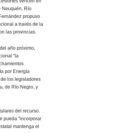
oncesiones vencen en
de Neuquén, Río
a Fernández propuso
cional a través de la
n las provincias.
 del año próximo,
ional “la
echamientos
da por Energía
de los legisladores
u, de Río Negro, y
ulares del recurso.
e pueda “incorporar
estatal mantenga el