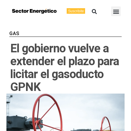
Ir
Buscar
Men
al
Suscribite
Energía Eléctric
Vaca Muerta
contenido
GAS
El gobierno vuelve a
extender el plazo para
licitar el gasoducto
GPNK