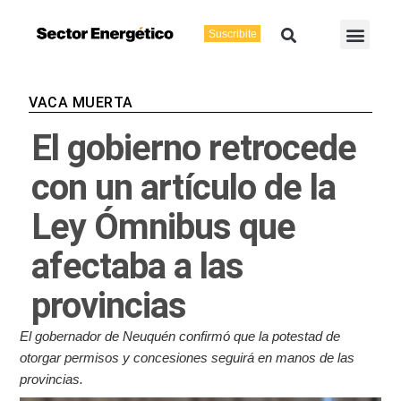
Ir
Buscar
Men
al
Suscribite
Energía Eléctric
Vaca Muerta
contenido
VACA MUERTA
El gobierno retrocede
con un artículo de la
Ley Ómnibus que
afectaba a las
provincias
El gobernador de Neuquén confirmó que la potestad de
otorgar permisos y concesiones seguirá en manos de las
provincias.