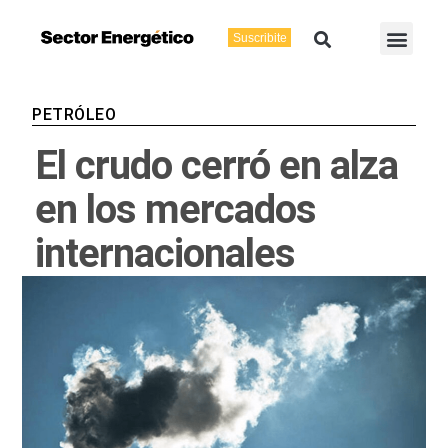
Ir
Buscar
Men
al
Suscribite
Energía Eléctric
Vaca Muerta
contenido
PETRÓLEO
El crudo cerró en alza
en los mercados
internacionales